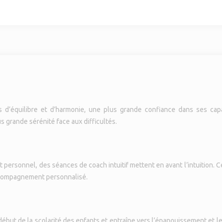
us d’équilibre et d’harmonie, une plus grande confiance dans ses cap
s grande sérénité face aux difficultés.
rsonnel, des séances de coach intuitif mettent en avant l’intuition. Ces
ccompagnement personnalisé.
ébut de la scolarité des enfants et entraîne vers l’épanouissement et l