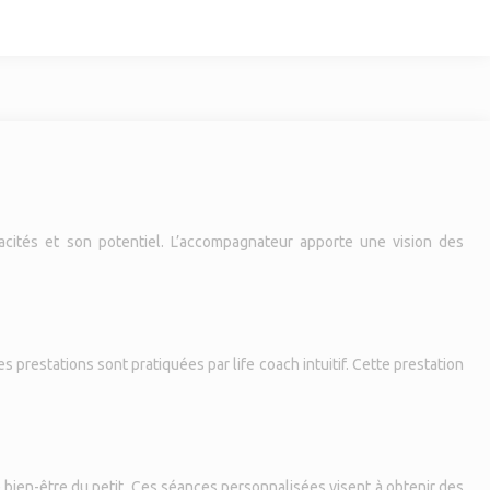
acités et son potentiel. L’accompagnateur apporte une vision des
 prestations sont pratiquées par life coach intuitif. Cette prestation
e bien-être du petit. Ces séances personnalisées visent à obtenir des