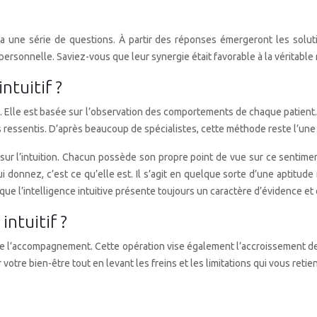
ra une série de questions. À partir des réponses émergeront les soluti
e personnelle. Saviez-vous que leur synergie était favorable à la véritable 
ntuitif ?
. Elle est basée sur l’observation des comportements de chaque patient
s ressentis. D’après beaucoup de spécialistes, cette méthode reste l’une
ser sur l’intuition. Chacun possède son propre point de vue sur ce sentime
ui donnez, c’est ce qu’elle est. Il s’agit en quelque sorte d’une aptitud
e l’intelligence intuitive présente toujours un caractère d’évidence et d
ntuitif ?
t de l’accompagnement. Cette opération vise également l’accroissement d
r votre bien-être tout en levant les freins et les limitations qui vous ret